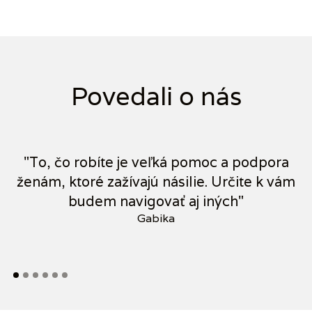
Povedali o nás
"To, čo robíte je veľká pomoc a podpora
"
ženám, ktoré zažívajú násilie. Určite k vám
p
budem navigovať aj iných"
Gabika